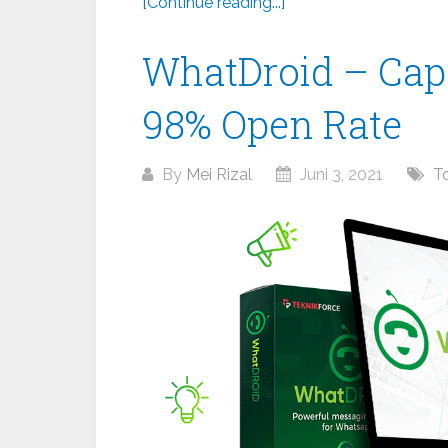
[Continue reading...]
WhatDroid – Cap
98% Open Rate
By
Mei Rizal
Juni 3, 2021
T