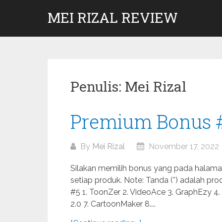
Skip
MEI RIZAL REVIEW
to
content
Penulis:
Mei Rizal
Premium Bonus 
By
Mei Rizal
November 17, 2022
Silakan memilih bonus yang pada halaman 
setiap produk. Note: Tanda (*) adalah p
#5 1. ToonZer 2. VideoAce 3. GraphEzy 4.
2.0 7. CartoonMaker 8....