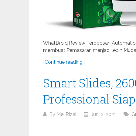
WhatDroid Review Terobosan Automation
membuat Pemasaran menjadi lebih Mudah u
[Continue reading...]
Smart Slides, 260
Professional Siap
By
Mei Rizal
Juni 2, 2021
G