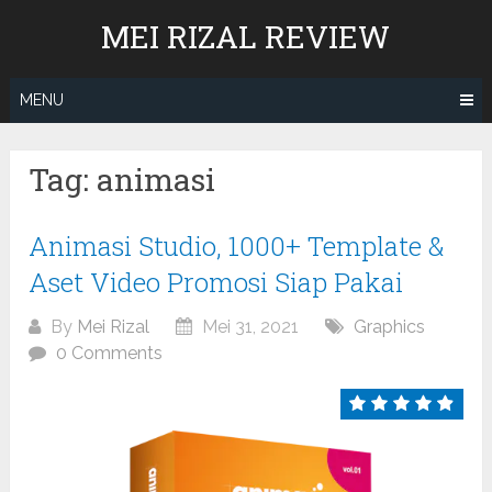
Skip
MEI RIZAL REVIEW
to
content
MENU
Tag:
animasi
Animasi Studio, 1000+ Template &
Aset Video Promosi Siap Pakai
By
Mei Rizal
Mei 31, 2021
Graphics
0 Comments